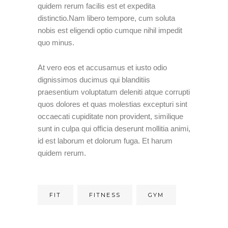
quidem rerum facilis est et expedita
distinctio.Nam libero tempore, cum soluta
nobis est eligendi optio cumque nihil impedit
quo minus.
At vero eos et accusamus et iusto odio
dignissimos ducimus qui blanditiis
praesentium voluptatum deleniti atque corrupti
quos dolores et quas molestias excepturi sint
occaecati cupiditate non provident, similique
sunt in culpa qui officia deserunt mollitia animi,
id est laborum et dolorum fuga. Et harum
quidem rerum.
FIT
FITNESS
GYM