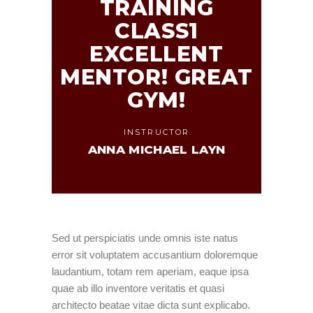
TRAINING
CLASS1
EXCELLENT
MENTOR! GREAT
GYM!
INSTRUCTOR
ANNA MICHAEL LAYN
Sed ut perspiciatis unde omnis iste natus
error sit voluptatem accusantium doloremque
laudantium, totam rem aperiam, eaque ipsa
quae ab illo inventore veritatis et quasi
architecto beatae vitae dicta sunt explicabo.