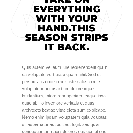
EVERYTHING
WITH YOUR
HAND.THIS
SEASON STRIPS
IT BACK.
Quis autem vel eum iure reprehenderit qui in
ea voluptate velit esse quam nihil. Sed ut
perspiciatis unde omnis iste natus error sit
voluptatem accusantium doloremque
laudantium, totam rem aperiam, eaque ipsa
quae ab illo inventore veritatis et quasi
architecto beatae vitae dicta sunt explicabo.
Nemo enim ipsam voluptatem quia voluptas
sit aspernatur aut odit aut fugit, sed quia
consequuntur magni dolores eos qui ratione