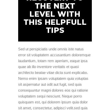
THE NEXT
LEVEL WITH
THIS HELPFULL
TIPS
Sed ut perspiciatis unde omnis iste natus
error sit voluptatem accusantium doloremque
laudantium, totam rem aperiam, eaque ipsa
quae ab illo inventore veritatis et quasi
architecto beatae vitae dicta sunt explicabo.
Nemo enim ipsam voluptatem quia voluptas
sit aspernatur aut odit aut fugit, sed quia
consequuntur magni dolores eos qui ratione
voluptatem sequi nesciunt. Neque porro
quisquam est, qui dolorem ipsum quia dolor
sit amet, consectetur, adipisci velit.sed quia