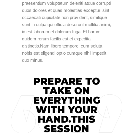
praesentium voluptatum deleniti atque corrupti
quos dolores et quas molestias excepturi sint
occaecati cupiditate non provident, similique
sunt in culpa qui officia deserunt mollitia animi,
id est laborum et dolorum fuga. Et harum
quidem rerum facilis est et expedita
distinctio.Nam libero tempore, cum soluta
nobis est eligendi optio cumque nihil impedit
quo minus.
PREPARE TO
TAKE ON
EVERYTHING
WITH YOUR
HAND.THIS
SESSION