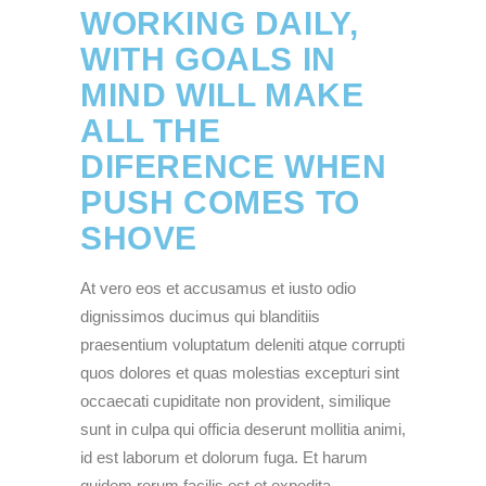
WORKING DAILY,
WITH GOALS IN
MIND WILL MAKE
ALL THE
DIFERENCE WHEN
PUSH COMES TO
SHOVE
At vero eos et accusamus et iusto odio
dignissimos ducimus qui blanditiis
praesentium voluptatum deleniti atque corrupti
quos dolores et quas molestias excepturi sint
occaecati cupiditate non provident, similique
sunt in culpa qui officia deserunt mollitia animi,
id est laborum et dolorum fuga. Et harum
quidem rerum facilis est et expedita