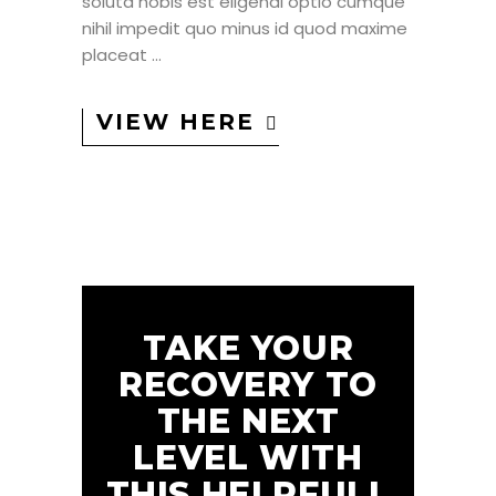
soluta nobis est eligendi optio cumque
nihil impedit quo minus id quod maxime
placeat
VIEW HERE
TAKE YOUR
RECOVERY TO
THE NEXT
LEVEL WITH
THIS HELPFULL